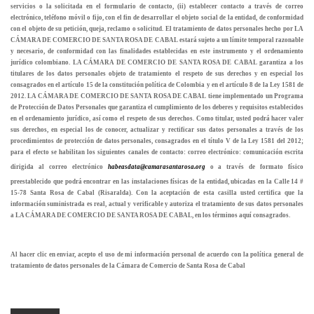
servicios o la solicitada en el formulario de contacto, (ii) establecer contacto a través de correo
electrónico, teléfono móvil o fijo, con el fin de desarrollar el objeto social de la entidad, de conformidad
con el objeto de su petición, queja, reclamo o solicitud. El tratamiento de datos personales hecho por
LA
CÁMARA DE COMERCIO DE SANTA ROSA DE CABAL
estará sujeto a un límite temporal razonable
y necesario, de conformidad con las finalidades establecidas en este instrumento y el ordenamiento
jurídico colombiano.
LA CÁMARA DE COMERCIO DE SANTA ROSA DE CABAL
garantiza a los
titulares de los datos personales objeto de tratamiento el respeto de sus derechos y en especial los
consagrados en el artículo 15 de la constitución política de Colombia y en el artículo 8 de la Ley 1581 de
2012.
LA CÁMARA DE COMERCIO DE SANTA ROSA DE CABAL
tiene implementado un Programa
de Protección de Datos Personales que garantiza el cumplimiento de los deberes y requisitos establecidos
en el ordenamiento jurídico, así como el respeto de sus derechos. Como titular, usted podrá hacer valer
sus derechos, en especial los de conocer, actualizar y rectificar sus datos personales a través de los
procedimientos de protección de datos personales, consagrados en el título V de la Ley 1581 del 2012;
para el efecto se habilitan los siguientes canales de contacto: correo electrónico: comunicación escrita
dirigida al correo electrónico
habeasdata@camarasantarosa.org
o a través de formato físico
preestablecido que podrá encontrar en las instalaciones físicas de la entidad, ubicadas en la Calle 14 #
15-78 Santa Rosa de Cabal (Risaralda). Con la aceptación de esta casilla usted certifica que la
información suministrada es real, actual y verificable y autoriza el tratamiento de sus datos personales
a
LA CÁMARA DE COMERCIO DE SANTA ROSA DE CABAL
, en los términos aquí consagrados.
Al hacer clic en enviar, acepto el uso de mi información personal de acuerdo con la política general de
tratamiento de datos personales de la Cámara de Comercio de Santa Rosa de Cabal