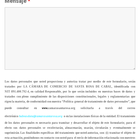
Mensaje
*
Los datos personales que usted proporciona y autoriza tratar por medio de este formulario, serán
tratados por
LA CÁMARA DE COMERCIO DE SANTA ROSA DE CABAL
, identificada con
NIT
891.400.792-4,
en calidad Responsable, por lo que serán incluidos en nuestras bases de datos y
tratados con pleno cumplimiento de las disposiciones constitucionales, legales y reglamentarias que
rigen la materia, de conformidad con nuestra “Política general de tratamiento de datos personales”, que
puede consultar en
www.
camarasantarosa.org
so
licitarla a través del correo
electrónico
habeasdata@camarasantarosa.
org
o en las instalaciones físicas de la entidad. El tratamiento
de los datos personales es necesario para tramitar y desarrollar el objeto de este formulario; para el
efecto sus datos personales se recolectarán, almacenarán, usarán, circularán y eventualmente se
suprimirán. Las finalidades específicas del tratamiento que usted autoriza, son: (i) tramitar el objeto de
esta actuación, poniéndonos en contacto con usted para el envío de información relacionada con nuestros